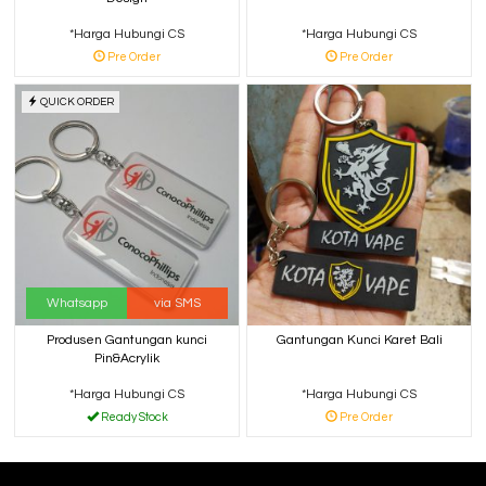
*Harga Hubungi CS
*Harga Hubungi CS
Pre Order
Pre Order
QUICK ORDER
Whatsapp
via SMS
Produsen Gantungan kunci
Gantungan Kunci Karet Bali
Pin&Acrylik
*Harga Hubungi CS
*Harga Hubungi CS
Ready Stock
Pre Order