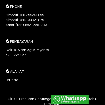
PHONE
Simpati ; 0812 9524 0095
Simpati ; 0813 3332 2875
Smartfren;0882 2556 3343
PEMBAYARAN
Rek BCA a/n Agus Priyanto
4730 2244 57
ALAMAT
Jakarta
Gk 99 - Produsen Gantungan Kunci Jakarta - Termurah &
Terpercaya