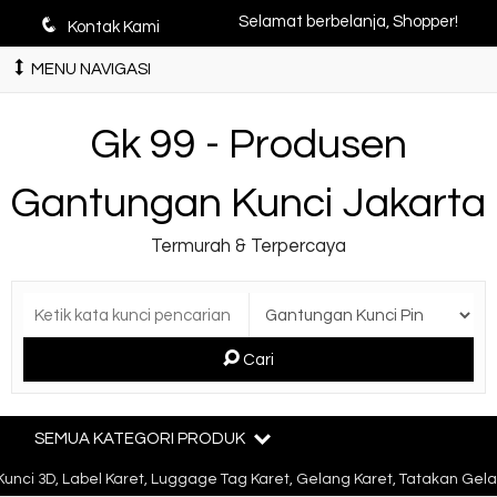
q
Selamat berbelanja, Shopper!
Kontak Kami
MENU NAVIGASI
Gk 99 - Produsen
Gantungan Kunci Jakarta
Termurah & Terpercaya
Cari
SEMUA KATEGORI PRODUK
 3D, Label Karet, Luggage Tag Karet, Gelang Karet, Tatakan Gelas K