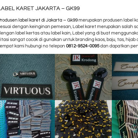
LABEL KARET JAKARTA – GK99
Produsen label karet di Jakarta – Gk99
merupakan produsen label ka
sesuai dengan keinginan pemesan, Label karet merupakan salah satu
dengan label kertas atau label kain, Label yang di buat menggun
ritasi sangat cocok di gunakan untuk branding kaos, baju, tas, hij
tempat kami hubungi no telepon
0812-9524-0095
dan dapatkan pena