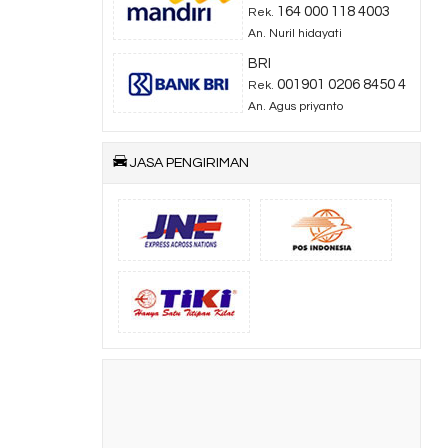
164 000 118 4003
Rek.
An. Nuril hidayati
BRI
001901 0206 8450 4
Rek.
An. Agus priyanto
JASA PENGIRIMAN