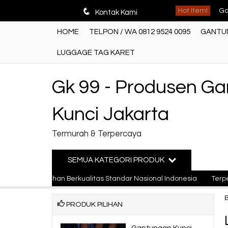
q
Hot Item!
Ga
Kontak Kami
HOME
TELPON / WA 0812 9524 0095
GANTUN
Ga
LUGGAGE TAG KARET
Ga
Ga
Gk 99 - Produsen G
Pr
Kunci Jakarta
Ga
Termurah & Terpercaya
Ga
SEMUA KATEGORI PRODUK
Pr
 Bahan Berkualitas Standar Nasional Indonesia
Terpercaya
PRODUK PILIHAN