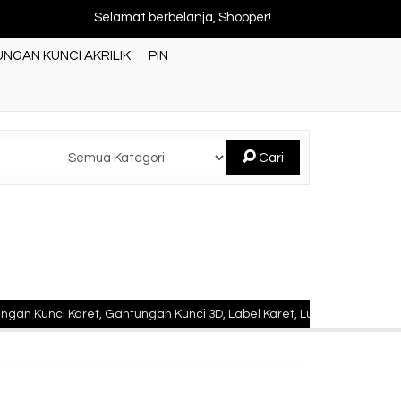
Selamat berbelanja, Shopper!
NGAN KUNCI AKRILIK
PIN
Cari
aret, Gantungan Kunci 3D, Label Karet, Luggage Tag Karet, Gelang 