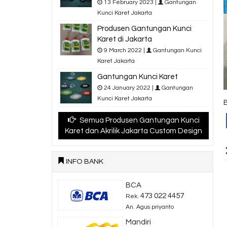
13 February 2023 |
Gantungan
Kunci Karet Jakarta
Produsen Gantungan Kunci
Karet di Jakarta
9 March 2022 |
Gantungan Kunci
Karet Jakarta
Gantungan Kunci Karet
24 January 2022 |
Gantungan
Kunci Karet Jakarta
Semua Produsen Gantungan Kunci
Karet dan Akrilik Jakarta Custom Design
INFO BANK
BCA
473 022 4457
Rek.
An. Agus priyanto
Mandiri