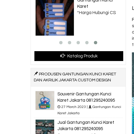
 Karet
Gantungan Kunci
a Hubungi CS
Karet
*Harga Hubungi CS
 Order
i
Katalog Produk
PRODUSEN GANTUNGAN KUNCI KARET
DAN AKRILIK JAKARTA CUSTOM DESIGN
Souvenir Gantungan Kunci
Karet Jakarta 081295240095
27 March 2023 |
Gantungan Kunci
Karet Jakarta
Jual Gantungan Kunci Karet
Jakarta 081295240095