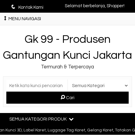
q
Selamat berbelanja, Shopper!
Kontak Kami
MENU NAVIGASI
Gk 99 - Produsen
Gantungan Kunci Jakarta
Termurah & Terpercaya
Cari
SEMUA KATEGORI PRODUK
Kunci 3D, Label Karet, Luggage Tag Karet, Gelang Karet, Tatakan Ge