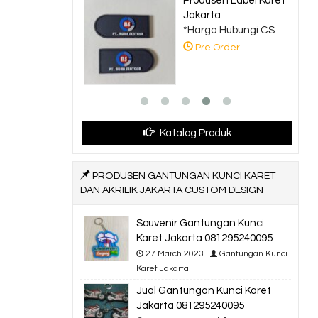
sen Label Karet
Bagtag Karet
ta
Custom
a Hubungi CS
*Harga Hubungi CS
 Order
Pre Order
Katalog Produk
PRODUSEN GANTUNGAN KUNCI KARET
DAN AKRILIK JAKARTA CUSTOM DESIGN
Souvenir Gantungan Kunci
Karet Jakarta 081295240095
27 March 2023 |
Gantungan Kunci
Karet Jakarta
Jual Gantungan Kunci Karet
Jakarta 081295240095