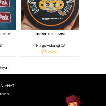
 Custom
Tatakan Gelas Karet
CS
*Harga Hubungi CS
Pre Order
tnya
ALAMAT
karta