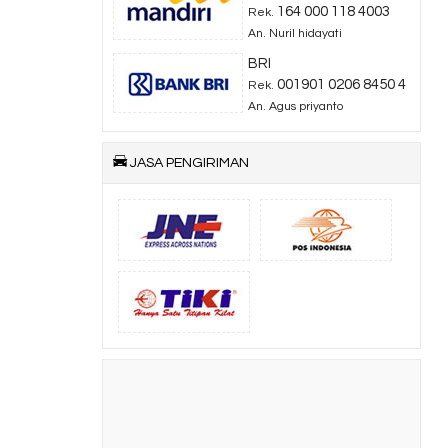
164 000 118 4003
Rek.
An. Nuril hidayati
BRI
001901 0206 8450 4
Rek.
An. Agus priyanto
JASA PENGIRIMAN