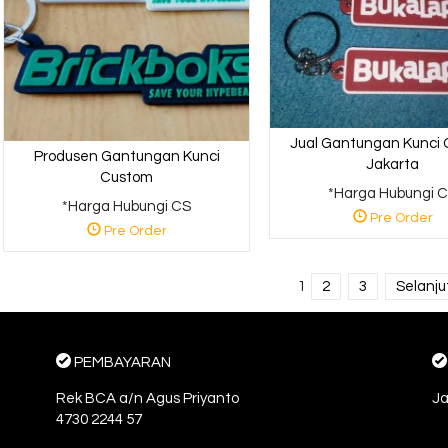
Jual Gantungan Kunci
Produsen Gantungan Kunci
Jakarta
Custom
*Harga Hubungi 
*Harga Hubungi CS
Pre Order
Pre Order
1
2
3
Selanju
PEMBAYARAN
Rek BCA a/n Agus Priyanto
Ja
4730 2244 57