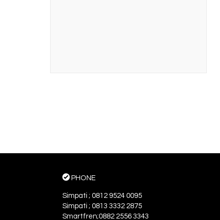
PHONE
Simpati ; 0812 9524 0095
Simpati ; 0813 3332 2875
Smartfren;0882 2556 3343