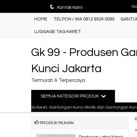
q
Hot Item!
Kontak Kami
Pr
HOME
TELPON / WA 0812 9524 0095
GANTUN
Ga
LUGGAGE TAG KARET
Te
Ga
Gk 99 - Produsen G
Ga
Kunci Jakarta
Ga
Termurah & Terpercaya
Ga
SEMUA KATEGORI PRODUK
Ga
elas Karet, Gantungan Kunci Akrilik dan Gantungan Kunci Bahan Pin 
PRODUK PILIHAN