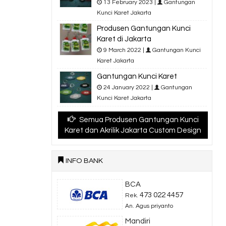
13 February 2023 |
Gantungan
Kunci Karet Jakarta
Produsen Gantungan Kunci
Karet di Jakarta
9 March 2022 |
Gantungan Kunci
Karet Jakarta
Gantungan Kunci Karet
24 January 2022 |
Gantungan
Kunci Karet Jakarta
Semua Produsen Gantungan Kunci
Karet dan Akrilik Jakarta Custom Design
INFO BANK
BCA
473 022 4457
Rek.
An. Agus priyanto
Mandiri