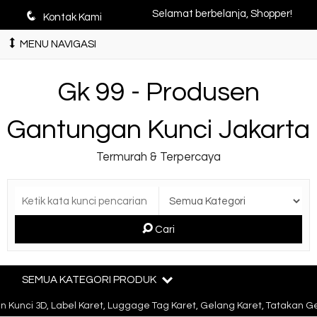
q
Selamat berbelanja, Shopper!
Kontak Kami
MENU NAVIGASI
Gk 99 - Produsen
Gantungan Kunci Jakarta
Termurah & Terpercaya
Cari
SEMUA KATEGORI PRODUK
unci 3D, Label Karet, Luggage Tag Karet, Gelang Karet, Tatakan Ge