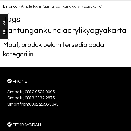
Beranda
»
Article tag in 'gantungankunciacrylikyogyakarta'
Tags
SIDEBAR
gantungankunciacrylikyogyakarta
Maaf, produk belum tersedia pada
kategori ini
PHONE
Simpati ; 0812 9524 0095
Simpati ; 0813 3332 2875
Smartfren;0882 2556 3343
PEMBAYARAN