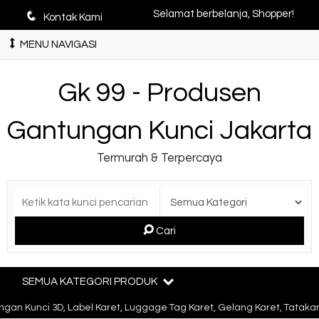
q
Selamat berbelanja, Shopper!
Kontak Kami
MENU NAVIGASI
Gk 99 - Produsen
Gantungan Kunci Jakarta
Termurah & Terpercaya
Cari
SEMUA KATEGORI PRODUK
an Kunci 3D, Label Karet, Luggage Tag Karet, Gelang Karet, Tatakan