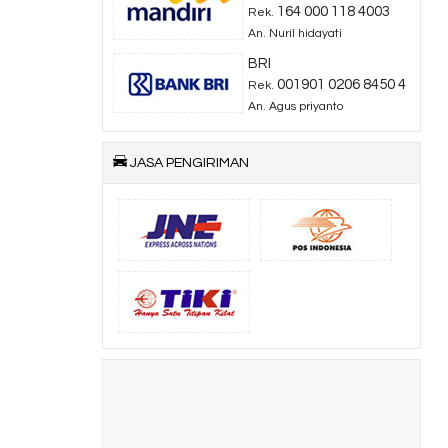
164 000 118 4003
Rek.
An. Nuril hidayati
BRI
001901 0206 8450 4
Rek.
An. Agus priyanto
JASA PENGIRIMAN