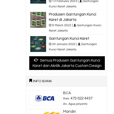
13 February 2023 |
Gantungan
Kunci Karet Jakarta
Produsen Gantungan Kunci
Karet di Jakarta
9 March 2022 |
Gantungan Kunci
Karet Jakarta
Gantungan Kunci Karet
24 January 2022 |
Gantungan
Kunci Karet Jakarta
Semua Produsen Gantungan Kunci
Karet dan Akrilik Jakarta Custom Design
INFO BANK
BCA
473 022 4457
Rek.
An. Agus priyanto
Mandiri