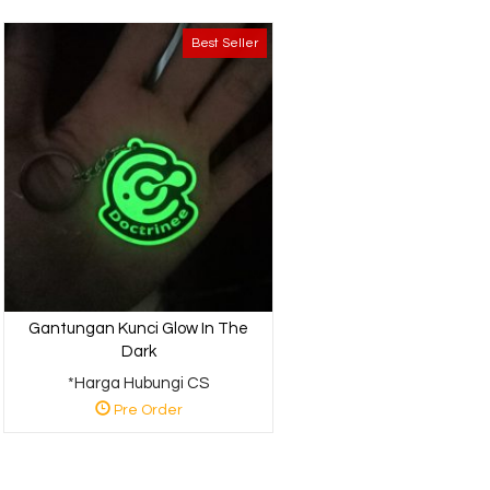
Custom Gantungan
Kunci Jakarta
Best Seller
*Harga Hubungi CS
Pre Order
Gantungan Kunci Glow In The
Dark
*Harga Hubungi CS
Pre Order