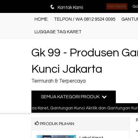
Ga
q
Hot Item!
Kontak Kami
Ga
HOME
TELPON / WA 0812 9524 0095
GANTUN
Pr
LUGGAGE TAG KARET
Ga
Gk 99 - Produsen G
Ga
Kunci Jakarta
Ga
Termurah & Terpercaya
Ga
so
SEMUA KATEGORI PRODUK
takan Gelas Karet, Gantungan Kunci Akrilik dan Gantungan Kunci Bah
Ga
PRODUK PILIHAN