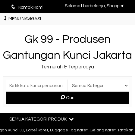
q
Selamat berbelanja, Shopper!
Kontak Kami
MENU NAVIGASI
Gk 99 - Produsen
Gantungan Kunci Jakarta
Termurah & Terpercaya
Cari
SEMUA KATEGORI PRODUK
 Kunci 3D, Label Karet, Luggage Tag Karet, Gelang Karet, Tatakan 