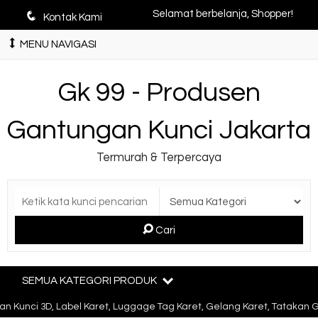
q
Selamat berbelanja, Shopper!
Kontak Kami
MENU NAVIGASI
Gk 99 - Produsen
Gantungan Kunci Jakarta
Termurah & Terpercaya
Cari
SEMUA KATEGORI PRODUK
Kunci 3D, Label Karet, Luggage Tag Karet, Gelang Karet, Tatakan G