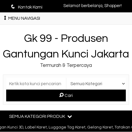
q
Selamat berbelanja, Shopper!
Kontak Kami
MENU NAVIGASI
Gk 99 - Produsen
Gantungan Kunci Jakarta
Termurah & Terpercaya
Cari
SEMUA KATEGORI PRODUK
 Kunci 3D, Label Karet, Luggage Tag Karet, Gelang Karet, Tatakan G