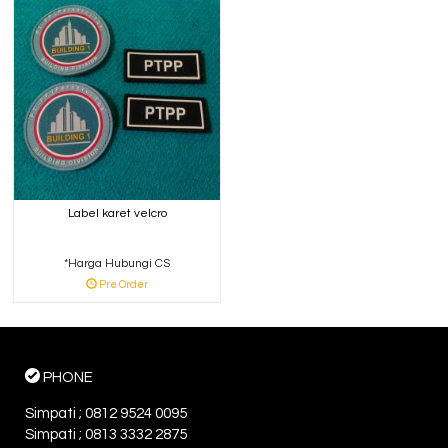
Label karet velcro
*Harga Hubungi CS
Pre Order
PHONE
Simpati ; 0812 9524 0095
Simpati ; 0813 3332 2875