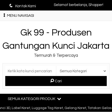
q
Selamat berbelanja, Shopper!
Kontak Kami
MENU NAVIGASI
Gk 99 - Produsen
Gantungan Kunci Jakarta
Termurah & Terpercaya
Cari
SEMUA KATEGORI PRODUK
i 3D, Label Karet, Luggage Tag Karet, Gelang Karet, Tatakan Gelas 