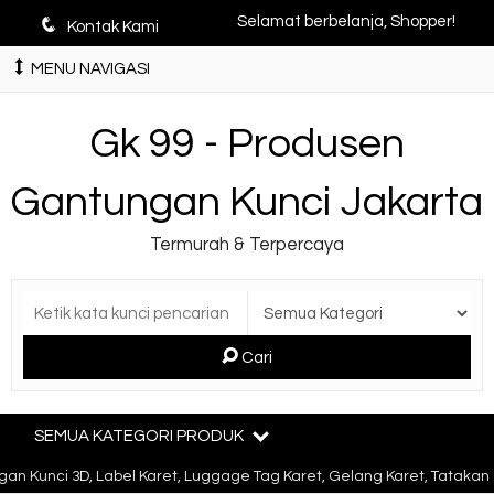
q
Selamat berbelanja, Shopper!
Kontak Kami
MENU NAVIGASI
Gk 99 - Produsen
Gantungan Kunci Jakarta
Termurah & Terpercaya
Cari
SEMUA KATEGORI PRODUK
 Kunci 3D, Label Karet, Luggage Tag Karet, Gelang Karet, Tatakan G