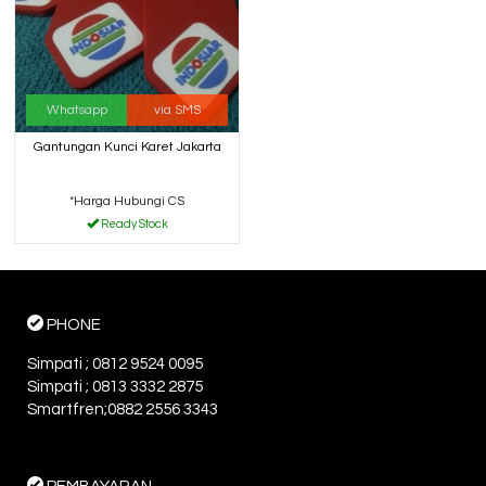
Whatsapp
via SMS
Gantungan Kunci Karet Jakarta
*Harga Hubungi CS
Ready Stock
PHONE
Simpati ; 0812 9524 0095
Simpati ; 0813 3332 2875
Smartfren;0882 2556 3343