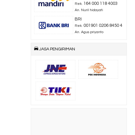
164 000 118 4003
Rek.
An. Nuril hidayati
BRI
001901 0206 8450 4
Rek.
An. Agus priyanto
JASA PENGIRIMAN