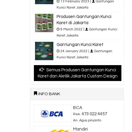
13 February 2023 |
Gantungan
Kunci Karet Jakarta
Produsen Gantungan Kunci
Karet di Jakarta
9 March 2022 |
Gantungan Kunci
Karet Jakarta
Gantungan Kunci Karet
24 January 2022 |
Gantungan
Kunci Karet Jakarta
Semua Produsen Gantungan Kunci
Karet dan Akrilik Jakarta Custom Design
INFO BANK
BCA
473 022 4457
Rek.
An. Agus priyanto
Mandiri