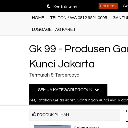
Ga
q
Hot Item!
Kontak Kami
Ba
HOME
TELPON / WA 0812 9524 0095
GANTUN
Ga
LUGGAGE TAG KARET
Ga
Gk 99 - Produsen G
Pr
Kunci Jakarta
Ga
Termurah & Terpercaya
Ga
Ba
SEMUA KATEGORI PRODUK
elang Karet, Tatakan Gelas Karet, Gantungan Kunci Akrilik dan Gant
Ga
PRODUK PILIHAN