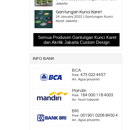
Jakarta
Gantungan Kunci Karet
24 January 2022 |
Gantungan Kunci
Karet Jakarta
Semua Produsen Gantungan Kunci Karet
dan Akrilik Jakarta Custom Design
INFO BANK
BCA
473 022 4457
Rek.
An. Agus priyanto
Mandiri
164 000 118 4003
Rek.
An. Nuril hidayati
BRI
001901 0206 8450 4
Rek.
An. Agus priyanto