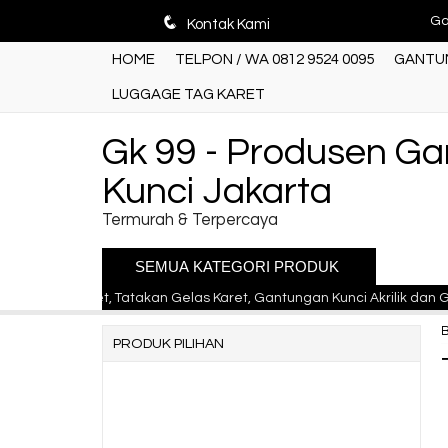
Ga
q
Hot Item!
Kontak Kami
Ga
HOME
TELPON / WA 0812 9524 0095
GANTUN
LUGGAGE TAG KARET
Ga
Ga
Gk 99 - Produsen G
Kunci Jakarta
Ga
Termurah & Terpercaya
Ga
SEMUA KATEGORI PRODUK
Pr
ng Karet, Tatakan Gelas Karet, Gantungan Kunci Akrilik dan Gantung
La
PRODUK PILIHAN
Ga