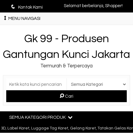
q
Selamat berbelanja, Shopper!
Kontak Kami
MENU NAVIGASI
Gk 99 - Produsen
Gantungan Kunci Jakarta
Termurah & Terpercaya
Cari
SEMUA KATEGORI PRODUK
bel Karet, Luggage Tag Karet, Gelang Karet, Tatakan Gelas Karet, G