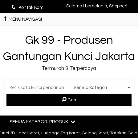
q
Selamat berbelanja, Shopper!
Kontak Kami
MENU NAVIGASI
Gk 99 - Produsen
Gantungan Kunci Jakarta
Termurah & Terpercaya
Cari
SEMUA KATEGORI PRODUK
 3D, Label Karet, Luggage Tag Karet, Gelang Karet, Tatakan Gelas 