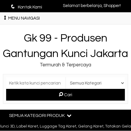
q
Selamat berbelanja, Shopper!
Kontak Kami
MENU NAVIGASI
Gk 99 - Produsen
Gantungan Kunci Jakarta
Termurah & Terpercaya
Cari
SEMUA KATEGORI PRODUK
D, Label Karet, Luggage Tag Karet, Gelang Karet, Tatakan Gelas Kar