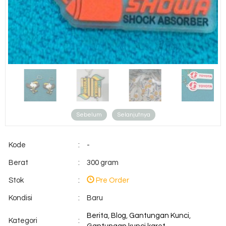
Sebelum
Selanjutnya
Kode
:
-
Berat
:
300 gram
Stok
:
Pre Order
Kondisi
:
Baru
Berita
,
Blog
,
Gantungan Kunci
,
Kategori
: