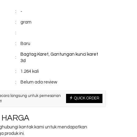
:
-
:
gram
:
:
Baru
Bagtag Karet
,
Gantungan kunci karet
:
3d
:
1.264 kali
:
Belum ada review
ecara langsung untuk pemesanan
QUICK ORDER
!
 HARGA
ghubungi kontak kami untuk mendapatkan
a produk ini.