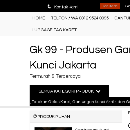
q
Hot Item!
Kontak Kami
Ga
HOME
TELPON / WA 0812 9524 0095
GANTUN
Ca
LUGGAGE TAG KARET
Pr
Ga
Gk 99 - Produsen G
Ga
Kunci Jakarta
Ba
Termurah & Terpercaya
Ga
SEMUA KATEGORI PRODUK
Ga
aret, Tatakan Gelas Karet, Gantungan Kunci Akrilik dan Gantungan K
PRODUK PILIHAN