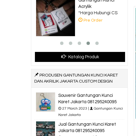
ungan Kunci
Bagtag Karet
k
Jakarta
a Hubungi CS
*Harga Hubungi CS
 Order
Pre Order
Katalog Produk
PRODUSEN GANTUNGAN KUNCI KARET
DAN AKRILIK JAKARTA CUSTOM DESIGN
Souvenir Gantungan Kunci
Karet Jakarta 081295240095
27 March 2023 |
Gantungan Kunci
Karet Jakarta
Jual Gantungan Kunci Karet
Jakarta 081295240095