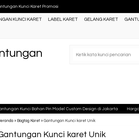
ntungan Kunci Karet Jakarta
GAN KUNCI KARET
LABEL KARET
GELANG KARET
GANTU
ssing Flasdish-Zipper Puller karet
odusen Gantungan kunci acrylik Murah Jakarta Bar....
ntungan Kunci karet 3d
antungan
ntungan kunci Karet
gtag Karet atau LuggageTag Jakarta
ntungan Kunci Acrylik Jakarta
ntungan Kunci Karet Promosi
unci Bahan Pin Model Custom Design di Jakarta
Harga Murah, Pro
Beranda
»
Bagtag Karet
»
Gantungan Kunci karet Unik
Gantungan Kunci karet Unik