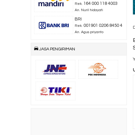
164 000 118 4003
Rek.
An. Nuril hidayati
BRI
001901 0206 8450 4
Rek.
An. Agus priyanto
JASA PENGIRIMAN
Y