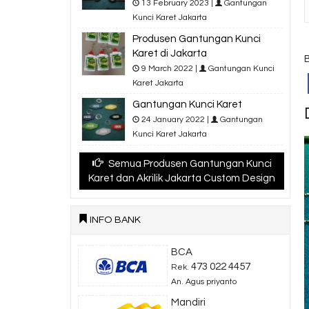
13 February 2023 |
Gantungan
Kunci Karet Jakarta
Produsen Gantungan Kunci
Karet di Jakarta
9 March 2022 |
Gantungan Kunci
Karet Jakarta
Gantungan Kunci Karet
24 January 2022 |
Gantungan
Kunci Karet Jakarta
Semua Produsen Gantungan Kunci
Karet dan Akrilik Jakarta Custom Design
INFO BANK
BCA
473 022 4457
Rek.
An. Agus priyanto
Mandiri