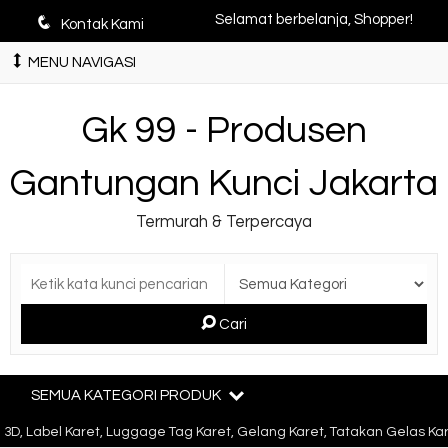
q
Selamat berbelanja, Shopper!
Kontak Kami
MENU NAVIGASI
Gk 99 - Produsen
Gantungan Kunci Jakarta
Termurah & Terpercaya
Cari
SEMUA KATEGORI PRODUK
abel Karet, Luggage Tag Karet, Gelang Karet, Tatakan Gelas Karet,