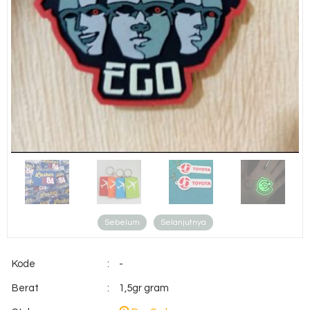
Sebelum
Selanjutnya
Kode
:
-
Berat
:
1,5gr gram