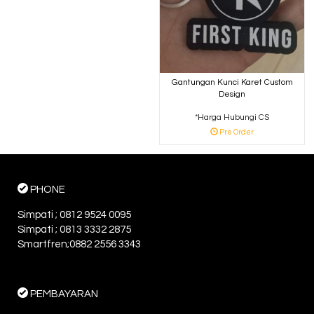
Gantungan Kunci Karet Custom
Design
*Harga Hubungi CS
Pre Order
PHONE
Simpati ; 0812 9524 0095
Simpati ; 0813 3332 2875
Smartfren;0882 2556 3343
PEMBAYARAN