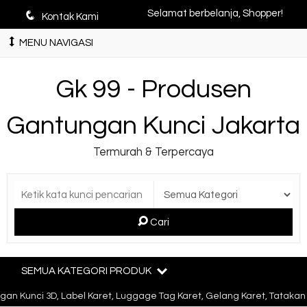
q
Selamat berbelanja, Shopper!
Kontak Kami
MENU NAVIGASI
Gk 99 - Produsen
Gantungan Kunci Jakarta
Termurah & Terpercaya
Cari
SEMUA KATEGORI PRODUK
n Kunci 3D, Label Karet, Luggage Tag Karet, Gelang Karet, Tatakan 