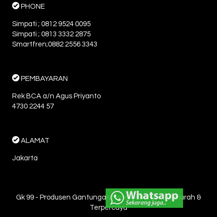
PHONE
Simpati ; 0812 9524 0095
Simpati ; 0813 3332 2875
Smartfren;0882 2556 3343
PEMBAYARAN
Rek BCA a/n Agus Priyanto
4730 2244 57
ALAMAT
Jakarta
Gk 99 - Produsen Gantungan Kunci Jakarta - Termurah &
Terpercaya