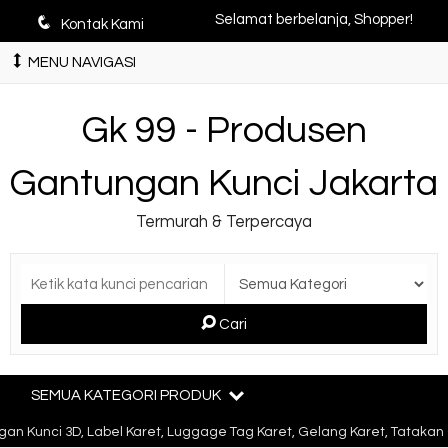
q
Selamat berbelanja, Shopper!
Kontak Kami
MENU NAVIGASI
Gk 99 - Produsen
Gantungan Kunci Jakarta
Termurah & Terpercaya
Cari
SEMUA KATEGORI PRODUK
n Kunci 3D, Label Karet, Luggage Tag Karet, Gelang Karet, Tatakan 