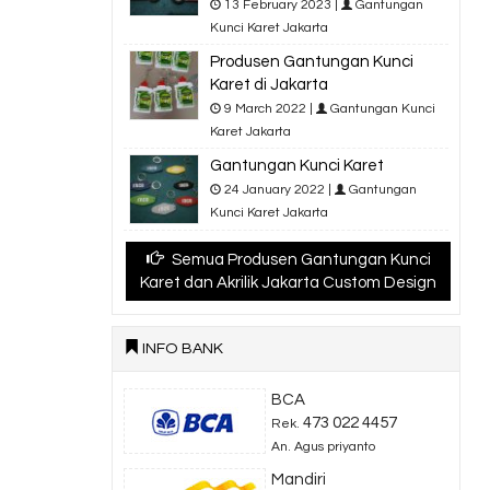
13 February 2023 |
Gantungan
Kunci Karet Jakarta
Produsen Gantungan Kunci
Karet di Jakarta
9 March 2022 |
Gantungan Kunci
Karet Jakarta
Gantungan Kunci Karet
24 January 2022 |
Gantungan
Kunci Karet Jakarta
Semua Produsen Gantungan Kunci
Karet dan Akrilik Jakarta Custom Design
INFO BANK
BCA
473 022 4457
Rek.
An. Agus priyanto
Mandiri