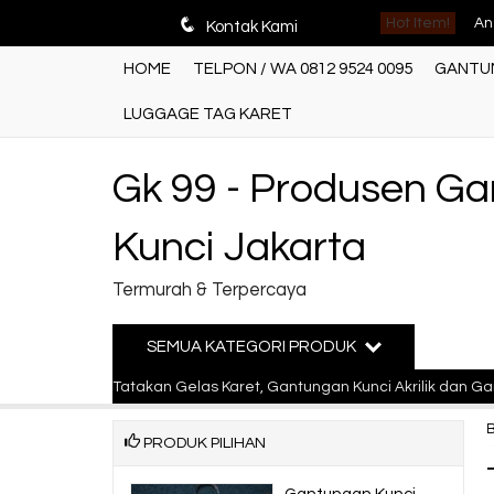
An
q
Hot Item!
Kontak Kami
Ga
HOME
TELPON / WA 0812 9524 0095
GANTUN
Pr
LUGGAGE TAG KARET
Ju
Gk 99 - Produsen G
Ga
Kunci Jakarta
Ga
Termurah & Terpercaya
Ba
Pr
SEMUA KATEGORI PRODUK
An
g Karet, Tatakan Gelas Karet, Gantungan Kunci Akrilik dan Gantunga
PRODUK PILIHAN