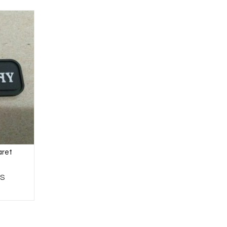
aret
CS