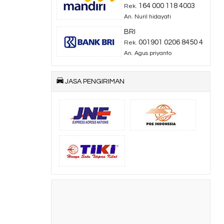
164 000 118 4003
Rek.
An. Nuril hidayati
BRI
001901 0206 8450 4
Rek.
An. Agus priyanto
JASA PENGIRIMAN