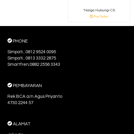
*Harga Hubungi CS
Pre Order
PHONE
Simpati ; 0812 9524 0095
Simpati ; 0813 3332 2875
Smartfren;0882 2556 3343
PEMBAYARAN
Rek BCA a/n Agus Priyanto
4730 2244 57
ALAMAT