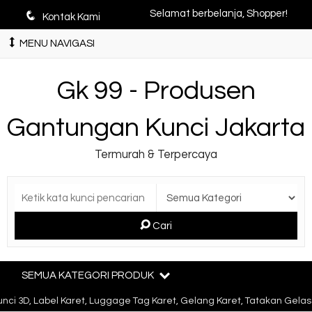
q
Selamat berbelanja, Shopper!
Kontak Kami
MENU NAVIGASI
Gk 99 - Produsen
Gantungan Kunci Jakarta
Termurah & Terpercaya
Cari
SEMUA KATEGORI PRODUK
D, Label Karet, Luggage Tag Karet, Gelang Karet, Tatakan Gelas Kar