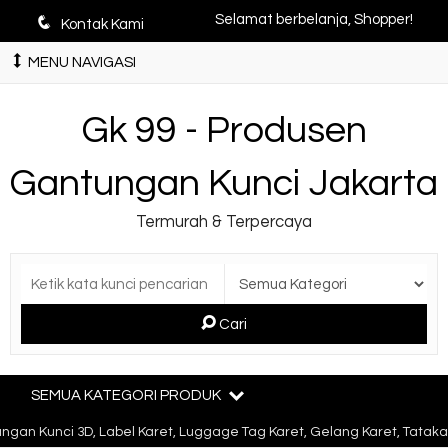
q
Selamat berbelanja, Shopper!
Kontak Kami
MENU NAVIGASI
Gk 99 - Produsen
Gantungan Kunci Jakarta
Termurah & Terpercaya
Cari
SEMUA KATEGORI PRODUK
an Kunci 3D, Label Karet, Luggage Tag Karet, Gelang Karet, Tatakan