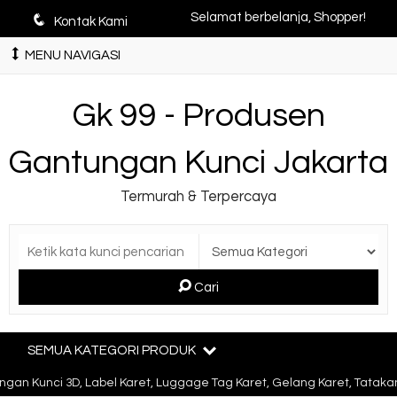
q
Selamat berbelanja, Shopper!
Kontak Kami
MENU NAVIGASI
Gk 99 - Produsen
Gantungan Kunci Jakarta
Termurah & Terpercaya
Cari
SEMUA KATEGORI PRODUK
an Kunci 3D, Label Karet, Luggage Tag Karet, Gelang Karet, Tatakan