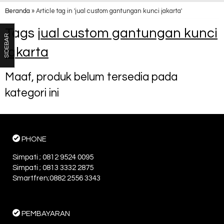
Beranda
»
Article tag in 'jual custom gantungan kunci jakarta'
Tags
jual custom gantungan kunci
SIDEBAR
jakarta
Maaf, produk belum tersedia pada
kategori ini
PHONE
Simpati ; 0812 9524 0095
Simpati ; 0813 3332 2875
Smartfren;0882 2556 3343
PEMBAYARAN