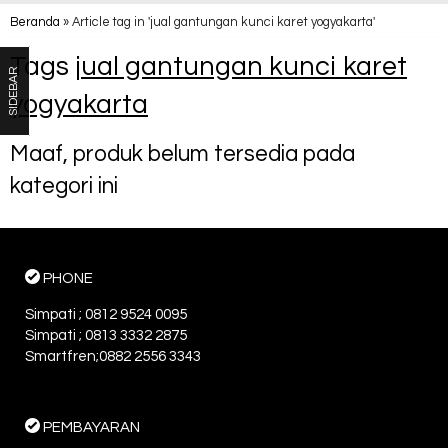
Beranda
»
Article tag in 'jual gantungan kunci karet yogyakarta'
Tags
jual gantungan kunci karet
SIDEBAR
yogyakarta
Maaf, produk belum tersedia pada
kategori ini
PHONE
Simpati ; 0812 9524 0095
Simpati ; 0813 3332 2875
Smartfren;0882 2556 3343
PEMBAYARAN