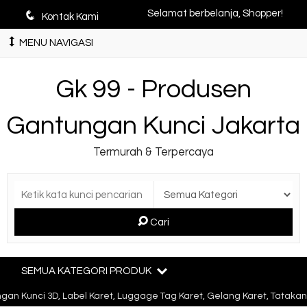
q
Selamat berbelanja, Shopper!
Kontak Kami
MENU NAVIGASI
Gk 99 - Produsen
Gantungan Kunci Jakarta
Termurah & Terpercaya
Cari
SEMUA KATEGORI PRODUK
n Kunci 3D, Label Karet, Luggage Tag Karet, Gelang Karet, Tatakan