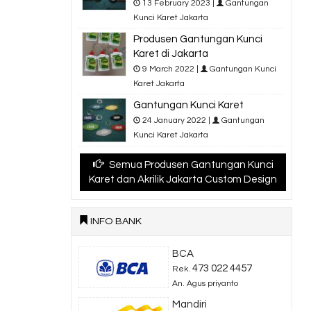
13 February 2023 |
Gantungan
Kunci Karet Jakarta
Produsen Gantungan Kunci
Karet di Jakarta
9 March 2022 |
Gantungan Kunci
Karet Jakarta
Gantungan Kunci Karet
24 January 2022 |
Gantungan
Kunci Karet Jakarta
Semua Produsen Gantungan Kunci
Karet dan Akrilik Jakarta Custom Design
INFO BANK
BCA
473 022 4457
Rek.
An. Agus priyanto
Mandiri