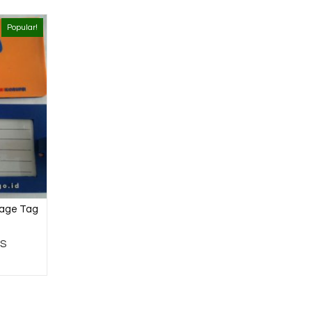
Popular!
gage Tag
CS