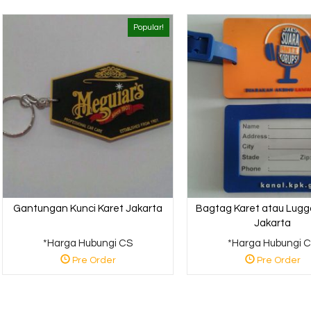
Jual Custom
Gantungan Kunci
Popular!
Ka....
*Harga Hubungi CS
Pre Order
Gantungan Kunci Karet Jakarta
Bagtag Karet atau Lug
Jakarta
*Harga Hubungi CS
*Harga Hubungi 
Pre Order
Pre Order