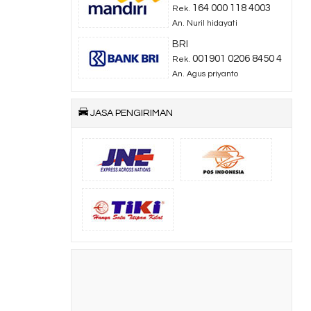
164 000 118 4003
Rek.
An. Nuril hidayati
BRI
001901 0206 8450 4
Rek.
An. Agus priyanto
JASA PENGIRIMAN