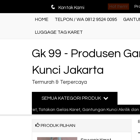
q
Pr
Hot Item!
Kontak Kami
HOME
TELPON / WA 0812 9524 0095
GANTUN
Ga
LUGGAGE TAG KARET
Pr
Ga
Gk 99 - Produsen G
Ba
Kunci Jakarta
La
Termurah & Terpercaya
Ba
SEMUA KATEGORI PRODUK
Pr
elang Karet, Tatakan Gelas Karet, Gantungan Kunci Akrilik dan Gant
Pr
PRODUK PILIHAN