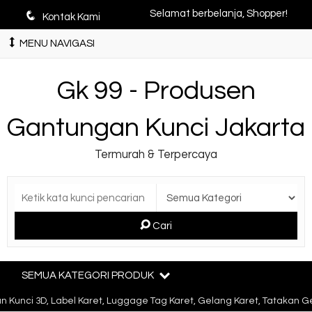
q
Selamat berbelanja, Shopper!
Kontak Kami
MENU NAVIGASI
Gk 99 - Produsen
Gantungan Kunci Jakarta
Termurah & Terpercaya
Cari
SEMUA KATEGORI PRODUK
Kunci 3D, Label Karet, Luggage Tag Karet, Gelang Karet, Tatakan Ge