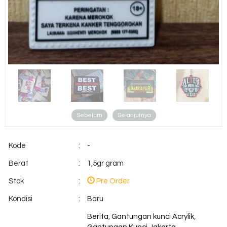
Sebelum
Selanjutnya
Kode
:
-
Berat
:
1,5gr gram
Stok
:
Pre Order
Kondisi
:
Baru
Berita
,
Gantungan kunci Acrylik
,