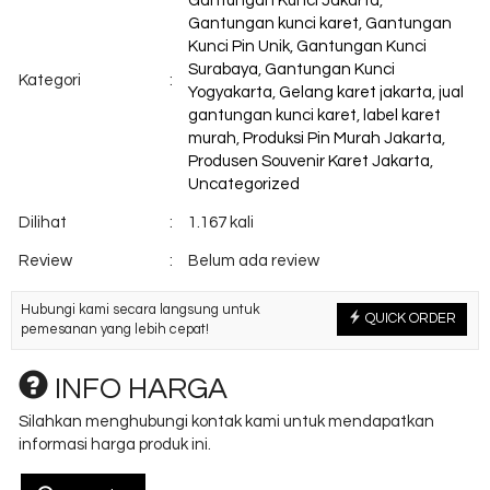
Gantungan Kunci Jakarta
,
Gantungan kunci karet
,
Gantungan
Kunci Pin Unik
,
Gantungan Kunci
Surabaya
,
Gantungan Kunci
Kategori
:
Yogyakarta
,
Gelang karet jakarta
,
jual
gantungan kunci karet
,
label karet
murah
,
Produksi Pin Murah Jakarta
,
Produsen Souvenir Karet Jakarta
,
Uncategorized
Dilihat
:
1.167 kali
Review
:
Belum ada review
Hubungi kami secara langsung untuk
QUICK ORDER
pemesanan yang lebih cepat!
INFO HARGA
Silahkan menghubungi kontak kami untuk mendapatkan
informasi harga produk ini.