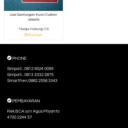
Jual Gantungan Kunci Custom
Jakarta
*Harga Hubungi CS
Pre Order
PHONE
Simpati ; 0812 9524 0095
Simpati ; 0813 3332 2875
Smartfren;0882 2556 3343
PEMBAYARAN
Rek BCA a/n Agus Priyanto
4730 2244 57