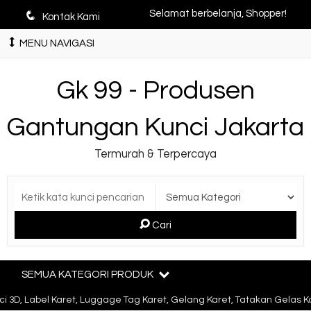
q
Selamat berbelanja, Shopper!
Kontak Kami
MENU NAVIGASI
Gk 99 - Produsen
Gantungan Kunci Jakarta
Termurah & Terpercaya
Cari
SEMUA KATEGORI PRODUK
 Label Karet, Luggage Tag Karet, Gelang Karet, Tatakan Gelas Karet