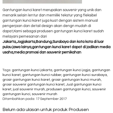
Gantungan kunci karet merupakan souvenir yang unik dan
menarik selain lentur dan memiliki tekstur yang fleksibel
gantungan kunci karet juga kuat dengan sistem manual
pengerjaan dan detail design akan dengn mudah di
dapat,Kami sebagai produsen gantungan kunci karet sudah
melayani pemesanan dari
Jakarta,Jogjakarta,Bandung,Surabaya dan kota kota di luar
pulau jawa lainya,gantungan kunci karet dapat di jadikan media
usaha,media promosi dan souvenir pernikahan
Tags:
gantungan kunci jakarta
,
gantungan kunci jogja
,
gantungan
kunci karet
,
gantungan kunci rubber
,
gantungan kunci surabaya
,
grosir gantungan kunci karet
,
grosir gantungan kunci murah
,
grosir souvenir gantungan kunci karet
,
Jual gantungan kunci
karet
,
jual souvenir murah
,
produsen gantungan kunci
,
souvenir
gantungan kunci
,
souvenir murah
Ditambahkan pada: 17 September 2017
Belum ada ulasan untuk produk Produsen