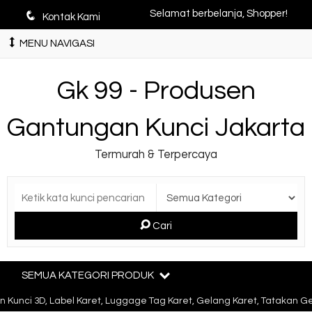
q
Selamat berbelanja, Shopper!
Kontak Kami
MENU NAVIGASI
Gk 99 - Produsen
Gantungan Kunci Jakarta
Termurah & Terpercaya
Cari
SEMUA KATEGORI PRODUK
ci 3D, Label Karet, Luggage Tag Karet, Gelang Karet, Tatakan Gelas