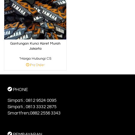
Gantungan Kunci Karet Murah
Jakarta
*Harga Hubungi CS
Pre Order
PHONE
Simpati ; 0812 9524 0095
Simpati ; 0813 3332 2875
Smartfren;0882 2556 3343
PEMBAYARAN