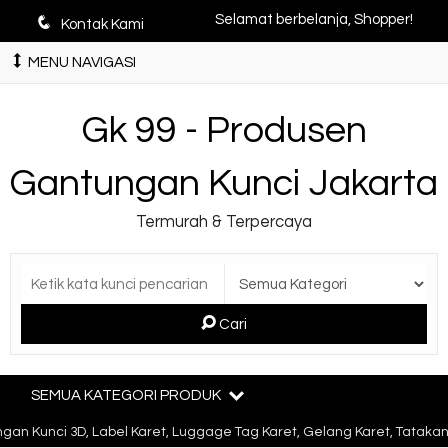
q
Selamat berbelanja, Shopper!
Kontak Kami
MENU NAVIGASI
Gk 99 - Produsen
Gantungan Kunci Jakarta
Termurah & Terpercaya
Cari
SEMUA KATEGORI PRODUK
an Kunci 3D, Label Karet, Luggage Tag Karet, Gelang Karet, Tatakan