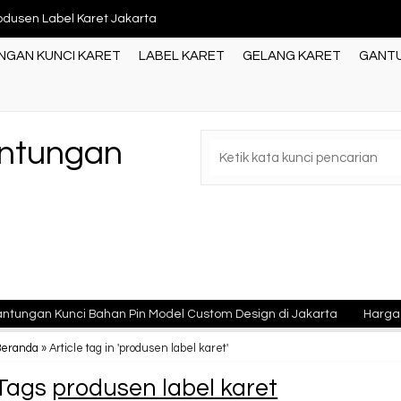
odusen Label Karet Jakarta
odusen Gantungan Kunci Akrilik Jakarta
GAN KUNCI KARET
LABEL KARET
GELANG KARET
GANTU
ntungan Kunci Karet Surabaya
ntungan Kunci Acrylik
antungan
ntungan kunci karet custom Murah
ntungan Kunci Karet Jakarta
w.gantungankuncikaret99.com
ntungan Kunci Karet Murah Jakarta
n Kunci Bahan Pin Model Custom Design di Jakarta
Harga Murah, 
odusen Label Karet Jakarta
Beranda
»
Article tag in 'produsen label karet'
Tags
produsen label karet