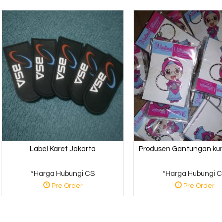
usen Gantungan
Karet....
a Hubungi CS
 Order
Label Karet Jakarta
Produsen Gantungan kunc
*Harga Hubungi CS
*Harga Hubungi 
Pre Order
Pre Order