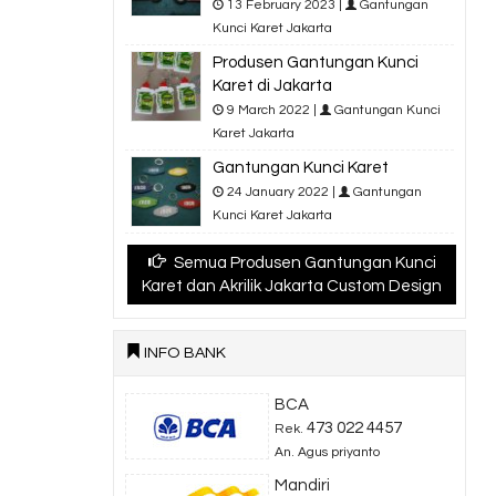
13 February 2023 |
Gantungan
Kunci Karet Jakarta
Produsen Gantungan Kunci
Karet di Jakarta
9 March 2022 |
Gantungan Kunci
Karet Jakarta
Gantungan Kunci Karet
24 January 2022 |
Gantungan
Kunci Karet Jakarta
Semua Produsen Gantungan Kunci
Karet dan Akrilik Jakarta Custom Design
INFO BANK
BCA
473 022 4457
Rek.
An. Agus priyanto
Mandiri