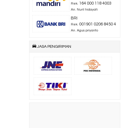
164 000 118 4003
Rek.
An. Nuril hidayati
BRI
001901 0206 8450 4
Rek.
An. Agus priyanto
JASA PENGIRIMAN