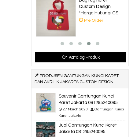
BagTag Karet
Prod
Custom Design
Kunci 
*Harga Hubungi CS
*Harg
Pre Order
Pre
Katalog Produk
PRODUSEN GANTUNGAN KUNCI KARET
DAN AKRILIK JAKARTA CUSTOM DESIGN
Souvenir Gantungan Kunci
Karet Jakarta 081295240095
27 March 2023 |
Gantungan Kunci
Karet Jakarta
Jual Gantungan Kunci Karet
Jakarta 081295240095