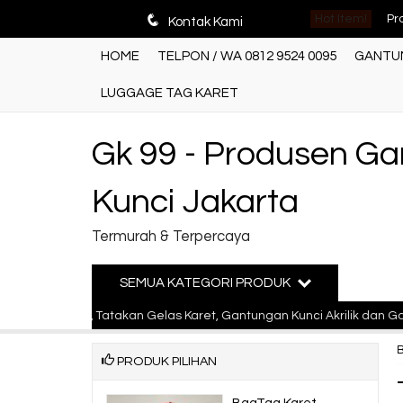
Pr
q
Hot Item!
Kontak Kami
Pr
HOME
TELPON / WA 0812 9524 0095
GANTUN
Ga
LUGGAGE TAG KARET
Ga
Gk 99 - Produsen G
Ga
Kunci Jakarta
Ga
Termurah & Terpercaya
ww
Ga
SEMUA KATEGORI PRODUK
g Karet, Tatakan Gelas Karet, Gantungan Kunci Akrilik dan Gantunga
Pr
PRODUK PILIHAN