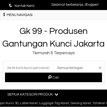
q
Selamat berbelanja, Shopper!
Kontak Kami
MENU NAVIGASI
Gk 99 - Produsen
Gantungan Kunci Jakarta
Termurah & Terpercaya
Cari
SEMUA KATEGORI PRODUK
nci 3D, Label Karet, Luggage Tag Karet, Gelang Karet, Tatakan Gel